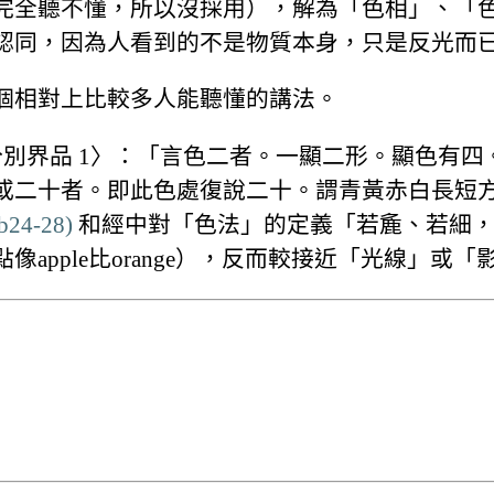
完全聽不懂，所以沒採用），解為「色相」、「
認同，因為人看到的不是物質本身，只是反光而
個相對上比較多人能聽懂的講法。
別界品 1〉：「言色二者。一顯二形。顯色有四
或二十者。即此色處復說二十。謂青黃赤白長短
 b24-28)
和經中對「色法」的定義「若麁、若細，
apple比orange），反而較接近「光線」或