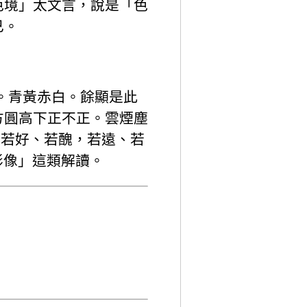
色境」太文言，說是「色
已。
。青黃赤白。餘顯是此
方圓高下正不正。雲煙塵
若好、若醜，若遠、若
「影像」這類解讀。