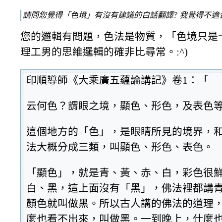
請問您覺得「色境」有沒有建議的白話翻譯? 我覺得不
您的邏輯有問題，色法是物質，「色境只是
理工男的思維邏輯的確非比尋常。:^)
印順導師《大乘廣五蘊論講記》卷1：「
云何色？謂眼之境，顯色、形色，及表色
這個地方的「色」，是眼睛所見的境界，
法大概分成三類，叫顯色、形色、表色。
「顯色」，就是青、黃、赤、白，彩色很
白、黑，這上面沒有「黑」，佛法裡都講
顏色就叫做黑。所以古人講的佛法的道理
麼也看不出來，叫做黑。一到晚上，什麼