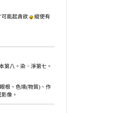
才可能起貪欲
縱使有
本第八。染．淨第七。
眼根、色境(物質)、作
或影像。