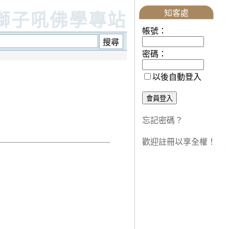
知客處
獅子吼佛學專站
帳號：
密碼：
以後自動登入
忘記密碼？
歡迎註冊以享全權！