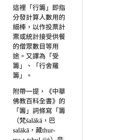
這裡「行籌」即指
分發計算人數用的
細棒，以作投票計
票或統計接受供餐
的僧眾數目等用
途。又譯為「受
籌」、「行舍羅
籌」。
附帶一提，《中華
佛教百科全書》的
「籌」詞條寫「籌
（梵śalākā，巴
salākā，藏thur-
ma、tshul-śiṅ）音