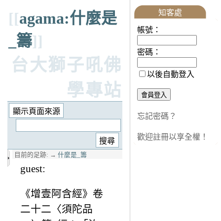
知客處
[[
agama:什麼是
帳號：
_籌
]]
密碼：
台大獅子吼佛
以後自動登入
學專站
忘記密碼？
歡迎註冊以享全權！
目前的足跡:
→
什麼是_籌
guest:
《增壹阿含經》卷
二十二〈須陀品