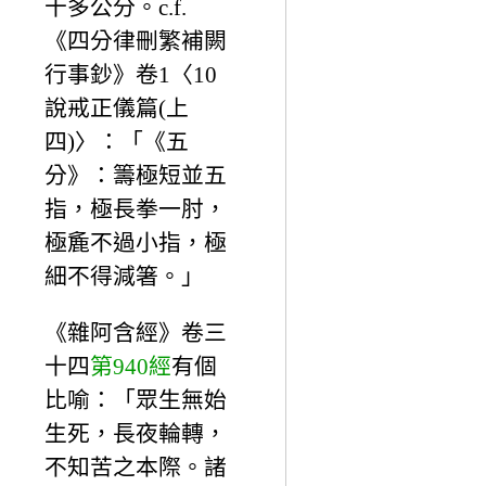
十多公分。c.f.
《四分律刪繁補闕
行事鈔》卷1〈10
說戒正儀篇(上
四)〉：「《五
分》：籌極短並五
指，極長拳一肘，
極麁不過小指，極
細不得減箸。」
《雜阿含經》卷三
十四
第940經
有個
比喻：「眾生無始
生死，長夜輪轉，
不知苦之本際。諸