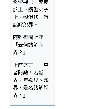
修習觀已，亦成
於止。謂聖弟子
止、觀俱修，得
諸解脫界。」
阿難復問上座：
「云何諸解脫
界？」
上座答言：「尊
者阿難！若斷
界、無欲界、滅
界，是名諸解脫
界。」