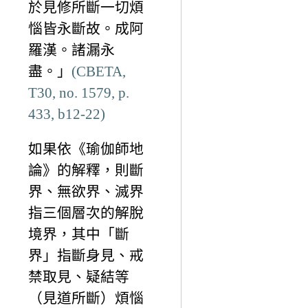
於見修所斷一切煩
惱皆永斷故。成阿
羅漢。諸漏永
盡。」
(CBETA,
T30, no. 1579, p.
433, b12-22)
如果依《瑜伽師地
論》的解釋，則斷
界、無欲界、滅界
指三個層次的解脫
境界，其中「斷
界」指斷身見、戒
禁取見、疑結等
（見道所斷）煩惱