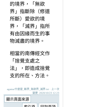
的境界，「無欲
界」指斷除（修道
所斷）愛欲的境
界，「滅界」指所
有由因緣而生的事
物滅盡的境界。
相當的南傳經文作
「捨覺支處之
法」，即造成捨覺
支的所在、方法。
agama/什麼是_斷界_無欲界_滅界.txt · 上一次
變更: 2020/10/23 12:23