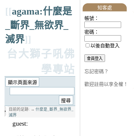
知客處
[[
agama:什麼是
帳號：
_斷界_無欲界_
密碼：
滅界
]]
以後自動登入
台大獅子吼佛
學專站
忘記密碼？
歡迎註冊以享全權！
目前的足跡:
→
什麼是_斷界_無欲界_
滅界
guest: