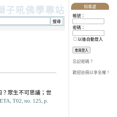
知客處
獅子吼佛學專站
帳號：
密碼：
以後自動登入
忘記密碼？
歡迎註冊以享全權！
四？眾生不可思議；世
ETA, T02, no. 125, p.