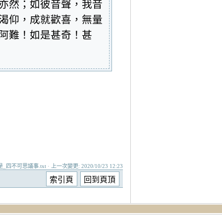
亦然；如彼音聲，我音
渴仰，成就歡喜，無量
阿難！如是甚奇！甚
是_四不可思議事.txt · 上一次變更: 2020/10/23 12:23