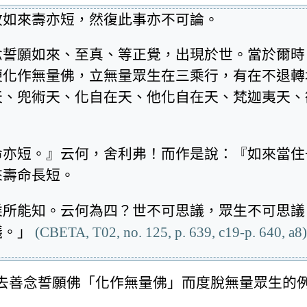
故如來壽亦短，然復此事亦不可論。
念誓願如來、至真、等正覺，出現於世。當於爾時
便化作無量佛，立無量眾生在三乘行，有在不退轉
天、兜術天、化自在天、他化自在天、梵迦夷天、
命亦短。』云何，舍利弗！而作是說：『如來當住
來壽命長短。
乘所能知。云何為四？世不可思議，眾生不可思議
議。」
(CBETA, T02, no. 125, p. 639, c19-p. 640, a8)
去善念誓願佛「化作無量佛」而度脫無量眾生的