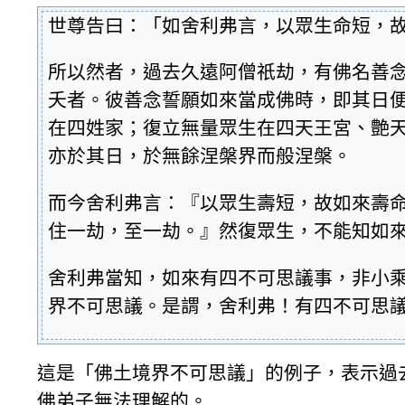
世尊告曰：「如舍利弗言，以眾生命短，
所以然者，過去久遠阿僧祇劫，有佛名善
夭者。彼善念誓願如來當成佛時，即其日
在四姓家；復立無量眾生在四天王宮、艶
亦於其日，於無餘涅槃界而般涅槃。
而今舍利弗言：『以眾生壽短，故如來壽
住一劫，至一劫。』然復眾生，不能知如
舍利弗當知，如來有四不可思議事，非小
界不可思議。是謂，舍利弗！有四不可思
這是「佛土境界不可思議」的例子，表示過
佛弟子無法理解的。