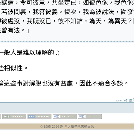
坐談論，令可彼意，共坐定已，如彼色像，我色像
；若彼問義，我答彼義。復次，我為彼說法，勸發
即彼處沒，我既沒已，彼不知誰，為天，為異天？
未曾有法。」
般人是難以理解的 :)
些相似性。
論這些事對解脫也沒有益處，因此不適合多談。
agama/什麼
© 1995-
2026
卍 台大獅子吼佛學專站