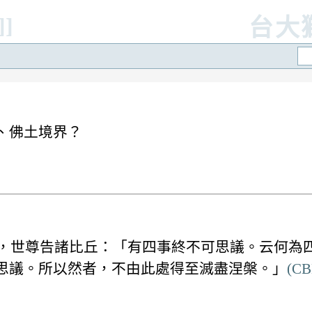
]]
台大
、佛土境界？
時，世尊告諸比丘：「有四事終不可思議。云何為
思議。所以然者，不由此處得至滅盡涅槃。」
(CB