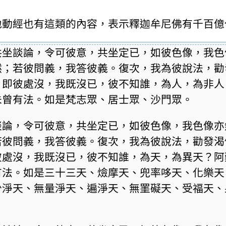
地動經也有這類的內容，表示釋迦牟尼佛有千百億
共坐談論，令可彼意，共坐定已，如彼色像，我色
然；若彼問義，我答彼義。復次，我為彼說法，勸
，即彼處沒，我既沒已，彼不知誰，為人，為非人
未曾有法。如是梵志眾、居士眾、沙門眾。
談論，令可彼意，共坐定已，如彼色像，我色像亦
若彼問義，我答彼義。復次，我為彼說法，勸發渴
彼處沒，我既沒已，彼不知誰，為天，為異天？阿
有法。如是三十三天、㷿摩天、兜率哆天、化樂天
少淨天、無量淨天、遍淨天、無罣礙天、受福天、