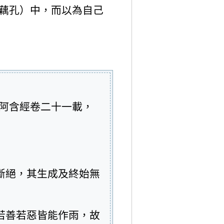
藕孔）中，而以為自己
阿含經卷二十一載，
斷絕，其生成及終始無
若善若惡皆能作雨，故