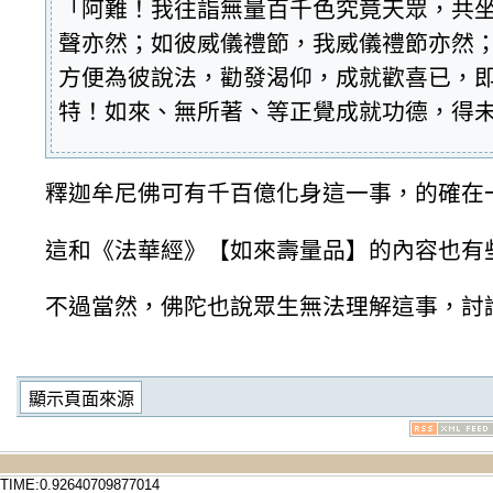
「阿難！我往詣無量百千色究竟天眾，共
聲亦然；如彼威儀禮節，我威儀禮節亦然
方便為彼說法，勸發渴仰，成就歡喜已，
特！如來、無所著、等正覺成就功德，得
釋迦牟尼佛可有千百億化身這一事，的確在一
這和《法華經》【如來壽量品】的內容也有
不過當然，佛陀也說眾生無法理解這事，討
TIME:0.92640709877014