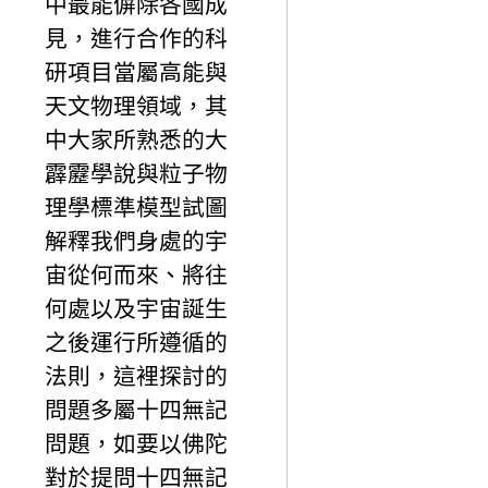
中最能偋除各國成
見，進行合作的科
研項目當屬高能與
天文物理領域，其
中大家所熟悉的大
霹靂學說與粒子物
理學標準模型試圖
解釋我們身處的宇
宙從何而來、將往
何處以及宇宙誕生
之後運行所遵循的
法則，這裡探討的
問題多屬十四無記
問題，如要以佛陀
對於提問十四無記