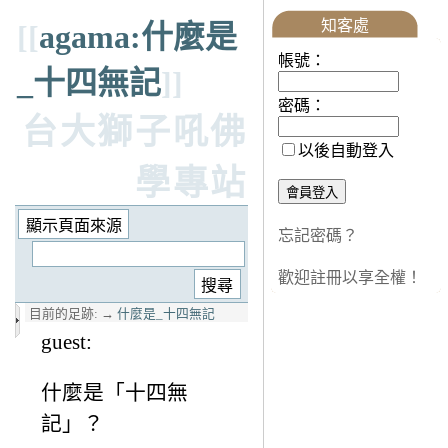
知客處
[[
agama:什麼是
帳號：
_十四無記
]]
密碼：
台大獅子吼佛
以後自動登入
學專站
忘記密碼？
歡迎註冊以享全權！
目前的足跡:
→
什麼是_十四無記
guest:
什麼是「十四無
記」？