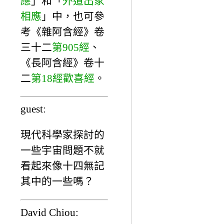
應
」和「
外道出家
相應
」中，也可參
考《雜阿含經》卷
三十二
第905經
、
《長阿含經》卷十
二
第18經歡喜經
。
guest:
現代科學家探討的
一些宇宙問題不就
看起來像十四無記
其中的一些嗎？
David Chiou: