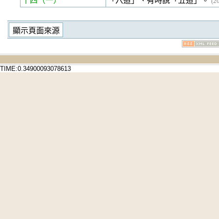
十四
（一）
「六道」、有時說「五道」。
(2
TIME:0.34900093078613