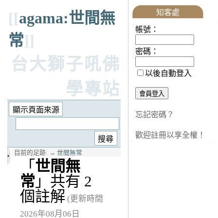
知客處
[[
agama:世間無
帳號：
常
]]
密碼：
台大獅子吼佛
以後自動登入
學專站
忘記密碼？
歡迎註冊以享全權！
目前的足跡:
→
世間無常
「
世間無
常
」共有 2
個註解
(更新時間
2026年08月06日