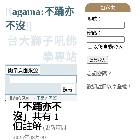
知客處
[[
agama:不踊亦
帳號：
不沒
]]
密碼：
台大獅子吼佛
以後自動登入
學專站
忘記密碼？
歡迎註冊以享全權！
目前的足跡:
→
不踊亦不沒
「
不踊亦不
沒
」共有 1
個註解
(更新時間
2026年08月09日