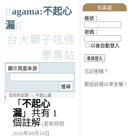
知客處
[[
agama:不起心
帳號：
漏
]]
密碼：
台大獅子吼佛
以後自動登入
學專站
忘記密碼？
歡迎註冊以享全權！
目前的足跡:
→
不起心漏
「
不起心
漏
」共有 1
個註解
(更新時間
2026年08月10日