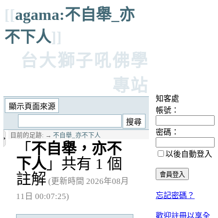
[[
agama:不自舉_亦
不下人
]]
台大獅子吼佛學
專站
知客處
帳號：
密碼：
目前的足跡:
→
不自舉_亦不下人
「
不自舉，亦不
以後自動登入
下人
」共有 1 個
註解
(更新時間 2026年08月
忘記密碼？
11日 00:07:25)
歡迎註冊以享全