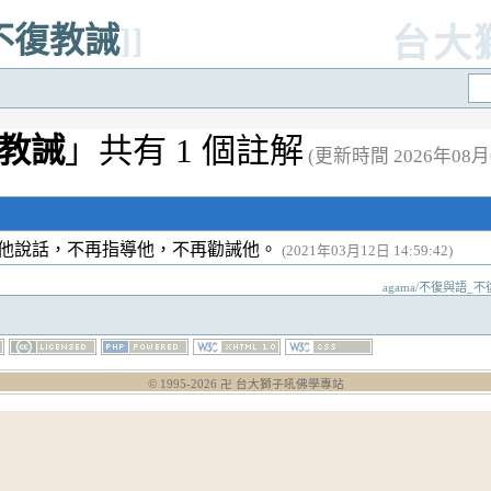
_不復教誡
]]
台大
教誡
」共有 1 個註解
(更新時間 2026年08月07
他說話，不再指導他，不再勸誡他。
(2021年03月12日 14:59:42)
agama/不復與語_不復教
© 1995-
2026
卍 台大獅子吼佛學專站