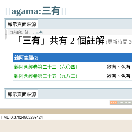
[[
agama:三有
]]
目前的足跡:
→
三有
「
三有
」共有 2 個註解
(更新時間 202
雜阿含經(2)
雜阿含經卷第二十三
（六〇四）
欲有、色有
雜阿含經卷第三十五
（九八二）
欲有、色有
TIME:0.37024903297424