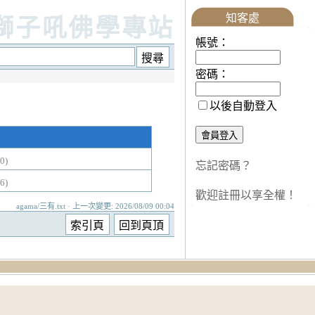
知客處
獅子吼佛學專站
帳號：
密碼：
以後自動登入
0)
忘記密碼？
6)
歡迎註冊以享全權！
agama/三有.txt · 上一次變更: 2026/08/09 00:04