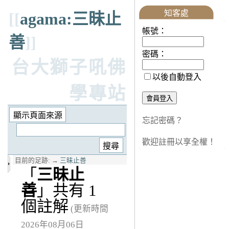
知客處
[[
agama:三昧止
帳號：
善
]]
密碼：
台大獅子吼佛
以後自動登入
學專站
忘記密碼？
歡迎註冊以享全權！
目前的足跡:
→
三昧止善
「
三昧止
善
」共有 1
個註解
(更新時間
2026年08月06日