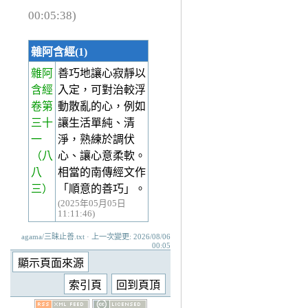
00:05:38)
雜阿含經(1)
雜阿
善巧地讓心寂靜以
含經
入定，可對治較浮
卷第
動散亂的心，例如
三十
讓生活單純、清
一
淨，熟練於調伏
（八
心、讓心意柔軟。
八
相當的南傳經文作
三）
「順意的善巧」。
(2025年05月05日
11:11:46)
agama/三昧止善.txt · 上一次變更: 2026/08/06
00:05