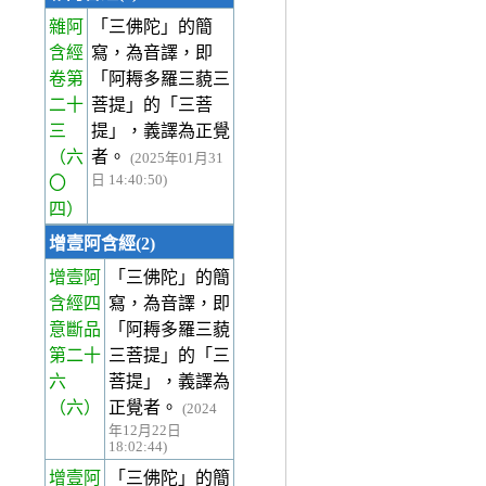
雜阿
「三佛陀」的簡
含經
寫，為音譯，即
卷第
「阿耨多羅三藐三
二十
菩提」的「三菩
三
提」，義譯為正覺
（六
者。
(2025年01月31
日 14:40:50)
〇
四）
增壹阿含經(2)
增壹阿
「三佛陀」的簡
含經四
寫，為音譯，即
意斷品
「阿耨多羅三藐
第二十
三菩提」的「三
六
菩提」，義譯為
（六）
正覺者。
(2024
年12月22日
18:02:44)
增壹阿
「三佛陀」的簡