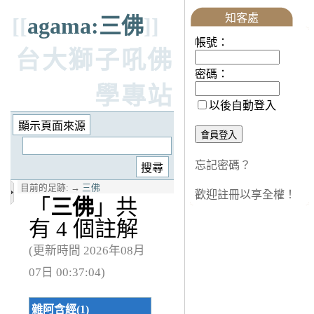
知客處
[[
agama:三佛
]]
帳號：
台大獅子吼佛
密碼：
學專站
以後自動登入
忘記密碼？
目前的足跡:
→
三佛
歡迎註冊以享全權！
「
三佛
」共
有 4 個註解
(更新時間 2026年08月
07日 00:37:04)
雜阿含經(1)