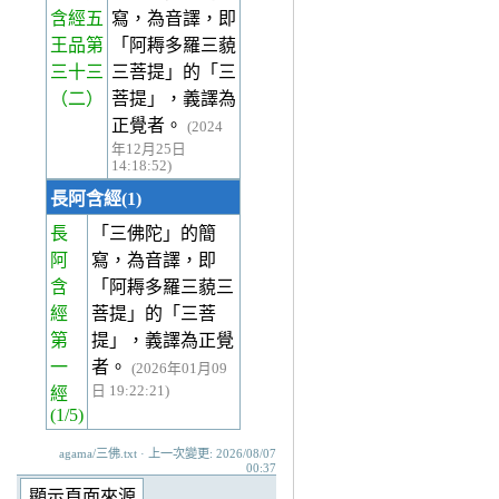
含經五
寫，為音譯，即
王品第
「阿耨多羅三藐
三十三
三菩提」的「三
（二）
菩提」，義譯為
正覺者。
(2024
年12月25日
14:18:52)
長阿含經(1)
長
「三佛陀」的簡
阿
寫，為音譯，即
含
「阿耨多羅三藐三
經
菩提」的「三菩
第
提」，義譯為正覺
一
者。
(2026年01月09
日 19:22:21)
經
(1/5)
agama/三佛.txt · 上一次變更: 2026/08/07
00:37