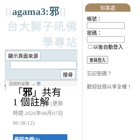
知客處
[[
agama3:邪
]]
帳號：
台大獅子吼佛
密碼：
學專站
以後自動登入
忘記密碼？
目前的足跡:
→
邪
歡迎註冊以享全權！
「
邪
」共有
1 個註解
(更新
時間 2026年08月07日
00:38:12)
長阿含經(1)