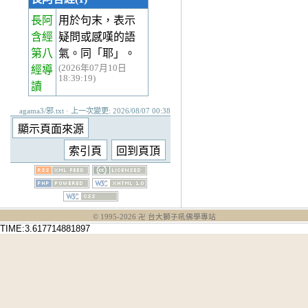
長阿
用於句末，表示
含經
疑問或感嘆的語
第八
氣。同「耶」。
(2026年07月10日
經
導
18:39:19)
讀
agama3/邪.txt · 上一次變更: 2026/08/07 00:38
© 1995-
2026
卍 台大獅子吼佛學專站
TIME:3.617714881897