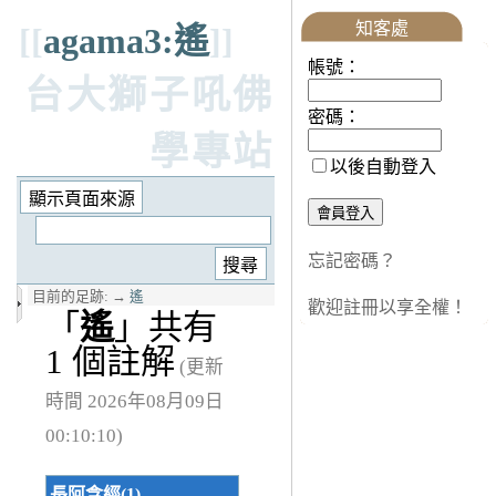
知客處
[[
agama3:遙
]]
帳號：
台大獅子吼佛
密碼：
學專站
以後自動登入
忘記密碼？
目前的足跡:
→
遙
歡迎註冊以享全權！
「
遙
」共有
1 個註解
(更新
時間 2026年08月09日
00:10:10)
長阿含經(1)