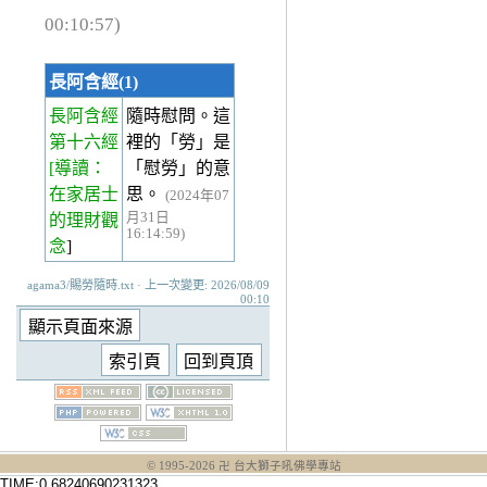
00:10:57)
長阿含經(1)
長阿含經
隨時慰問。這
第十六經
裡的「勞」是
[導讀：
「慰勞」的意
在家居士
思。
(2024年07
月31日
的理財觀
16:14:59)
念
]
agama3/賜勞隨時.txt · 上一次變更: 2026/08/09
00:10
© 1995-
2026
卍 台大獅子吼佛學專站
TIME:0.68240690231323