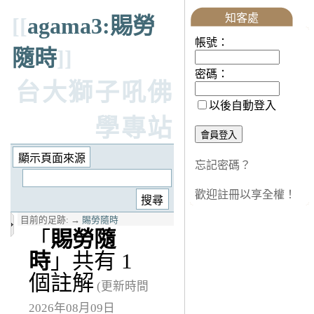
知客處
[[
agama3:賜勞
帳號：
隨時
]]
密碼：
台大獅子吼佛
以後自動登入
學專站
忘記密碼？
歡迎註冊以享全權！
目前的足跡:
→
賜勞隨時
「
賜勞隨
時
」共有 1
個註解
(更新時間
2026年08月09日