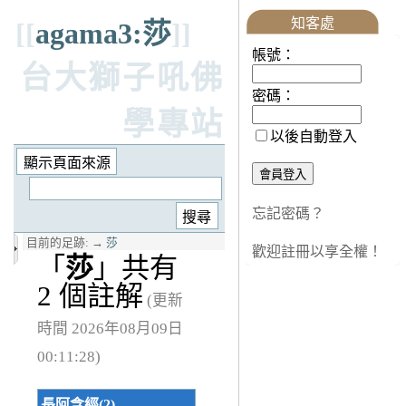
知客處
[[
agama3:莎
]]
帳號：
台大獅子吼佛
密碼：
學專站
以後自動登入
忘記密碼？
目前的足跡:
→
莎
歡迎註冊以享全權！
「
莎
」共有
2 個註解
(更新
時間 2026年08月09日
00:11:28)
長阿含經(2)