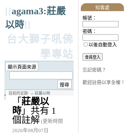
知客處
[[
agama3:莊嚴
帳號：
以時
]]
密碼：
台大獅子吼佛
以後自動登入
學專站
忘記密碼？
歡迎註冊以享全權！
目前的足跡:
→
莊嚴以時
「
莊嚴以
時
」共有 1
個註解
(更新時間
2026年08月07日