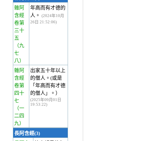
雜阿
年高而有才德的
含經
人。
(2024年10月
26日 21:52:06)
卷第
三十
五
（九
七
八）
雜阿
出家五十年以上
含經
的僧人。(或是
卷第
「年高而有才德
四十
的僧人」。）
(2025年09月01日
七
19:53:22)
（一
二四
九）
長阿含經(3)