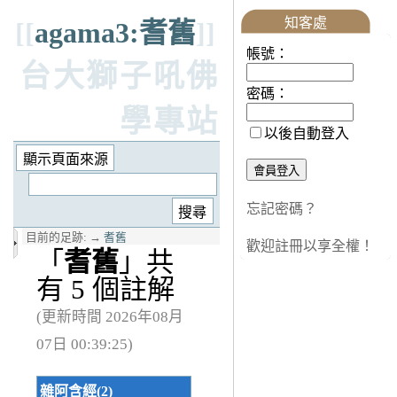
知客處
[[
agama3:耆舊
]]
帳號：
台大獅子吼佛
密碼：
學專站
以後自動登入
忘記密碼？
目前的足跡:
→
耆舊
歡迎註冊以享全權！
「
耆舊
」共
有 5 個註解
(更新時間 2026年08月
07日 00:39:25)
雜阿含經(2)