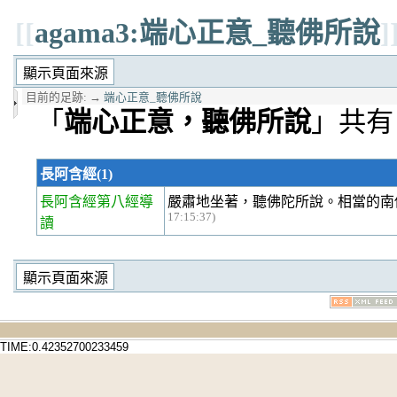
[[
agama3:端心正意_聽佛所說
]
目前的足跡:
→
端心正意_聽佛所說
「
端心正意，聽佛所說
」共有 
長阿含經(1)
長阿含經第八經
導
嚴肅地坐著，聽佛陀所說。相當的南
17:15:37)
讀
TIME:0.42352700233459