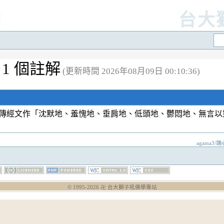
]
台大
1 個註解
(更新時間 2026年08月09日 00:10:36)
傳經文作「沈默地、羞愧地、垂肩地、低頭地、鬱悶地、無言
agama3/端
© 1995-
2026
卍 台大獅子吼佛學專站