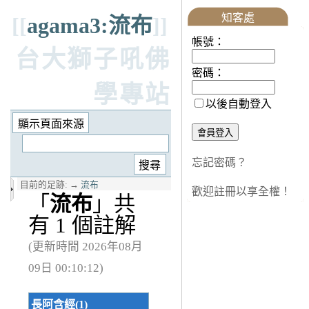
知客處
[[
agama3:流布
]]
帳號：
台大獅子吼佛
密碼：
學專站
以後自動登入
忘記密碼？
目前的足跡:
→
流布
歡迎註冊以享全權！
「
流布
」共
有 1 個註解
(更新時間 2026年08月
09日 00:10:12)
長阿含經(1)