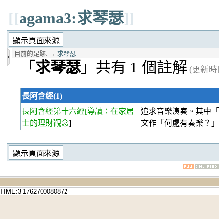
[[
agama3:求琴瑟
]]
目前的足跡:
→
求琴瑟
「
求琴瑟
」共有 1 個註解
(更新時間 
長阿含經(1)
長阿含經第十六經
[導讀：在家居
追求音樂演奏。其中「
士的理財觀念
]
文作「何處有奏樂？
TIME:3.1762700080872