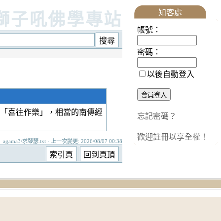
知客處
獅子吼佛學專站
帳號：
密碼：
以後自動登入
「喜往作樂」，相當的南傳經
忘記密碼？
歡迎註冊以享全權！
agama3/求琴瑟.txt · 上一次變更: 2026/08/07 00:38