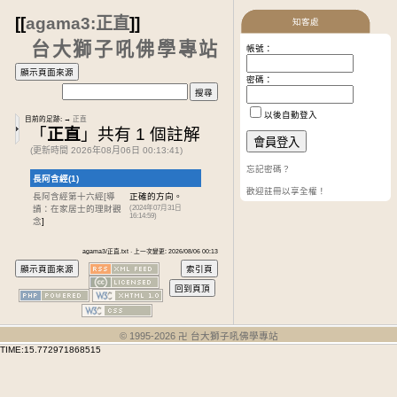
[[
agama3:正直
]]
知客處
台大獅子吼佛學專站
帳號：
密碼：
以後自動登入
目前的足跡:
→
正直
「
正直
」共有 1 個註解
(更新時間 2026年08月06日 00:13:41)
忘記密碼？
長阿含經(1)
歡迎註冊以享全權！
長阿含經第十六經
[導
正確的方向。
讀：在家居士的理財觀
(2024年07月31日
16:14:59)
念
]
agama3/正直.txt · 上一次變更: 2026/08/06 00:13
© 1995-
2026
卍 台大獅子吼佛學專站
TIME:15.772971868515