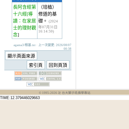
長阿含經第
（培植）
十六經
[導
修道的基
讀：在家居
礎。
(2024
年07月31日
士的理財觀
16:14:59)
念
]
agama3/根基.txt · 上一次變更: 2026/08/07
00:38
© 1995-
2026
卍 台大獅子吼佛學專站
TIME:12.379446029663