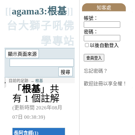
知客處
[[
agama3:根基
]]
帳號：
台大獅子吼佛
密碼：
學專站
以後自動登入
忘記密碼？
目前的足跡:
→
根基
歡迎註冊以享全權！
「
根基
」共
有 1 個註解
(更新時間 2026年08月
07日 00:38:39)
長阿含經(1)