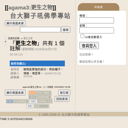
[[
agama3:更生之物
]]
知客處
台大獅子吼佛學專站
帳號：
密碼：
以後自動登入
目前的足跡:
→
更生之物
「
更生之物
」共有 1 個
註解
(更新時間 2026年08月07日
00:38:12)
忘記密碼？
歡迎註冊以享全權！
長阿含經(1)
長阿含
植物能繁殖的部分，例如種子、
經第八
塊根、塊莖等。
(2026年07月10日
18:39:19)
經
導讀
agama3/更生之物.txt · 上一次變更: 2026/08/07 00:38
© 1995-
2026
卍 台大獅子吼佛學專站
TIME:5.9255049228668