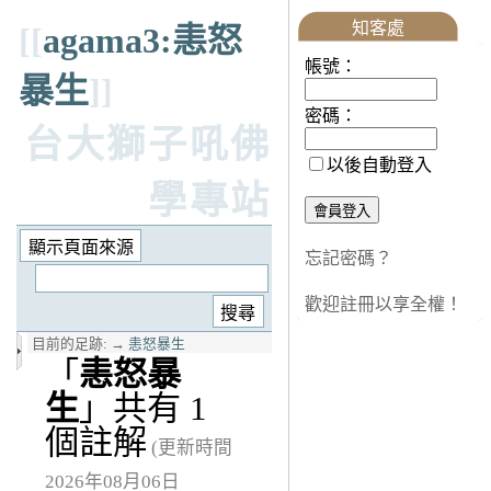
知客處
[[
agama3:恚怒
帳號：
暴生
]]
密碼：
台大獅子吼佛
以後自動登入
學專站
忘記密碼？
歡迎註冊以享全權！
目前的足跡:
→
恚怒暴生
「
恚怒暴
生
」共有 1
個註解
(更新時間
2026年08月06日