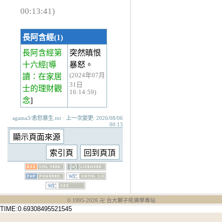
00:13:41)
長阿含經(1)
長阿含經第
突然瞋恨
十六經
[導
暴怒。
(2024年07月
讀：在家居
31日
士的理財觀
16:14:59)
念
]
agama3/恚怒暴生.txt · 上一次變更: 2026/08/06
00:13
© 1995-
2026
卍 台大獅子吼佛學專站
TIME:0.69308495521545