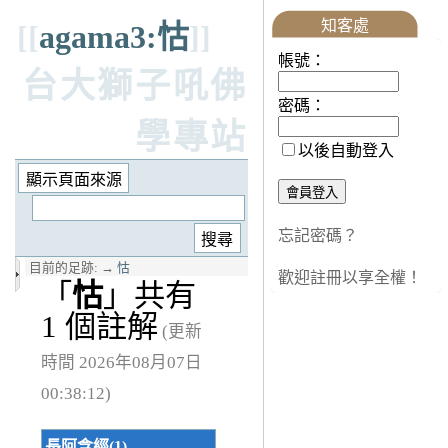
知客處
[[
agama3:怙
]]
帳號：
台大獅子吼佛
密碼：
學專站
以後自動登入
忘記密碼？
目前的足跡:
→
怙
歡迎註冊以享全權！
「
怙
」共有
1 個註解
(更新
時間 2026年08月07日
00:38:12)
長阿含經(1)