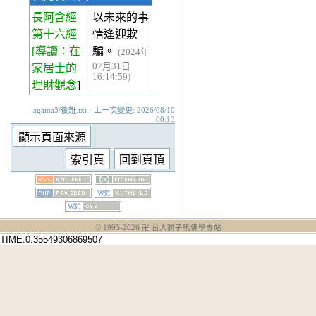
長阿含經
以未來的事
第十六經
情逢迎欺
[導讀：在
騙。
(2024年
07月31日
家居士的
16:14:59)
理財觀念
]
agama3/後誑.txt · 上一次變更: 2026/08/10
00:13
© 1995-
2026
卍 台大獅子吼佛學專站
TIME:0.35549306869507