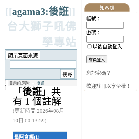
知客處
[[
agama3:後誑
]]
帳號：
台大獅子吼佛
密碼：
學專站
以後自動登入
忘記密碼？
目前的足跡:
→
後誑
歡迎註冊以享全權！
「
後誑
」共
有 1 個註解
(更新時間 2026年08月
10日 00:13:59)
長阿含經(1)