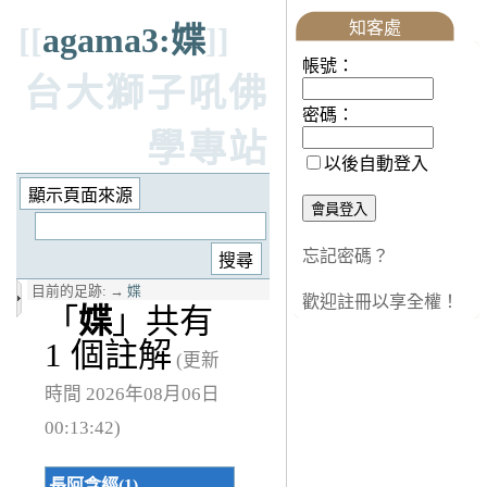
知客處
[[
agama3:媟
]]
帳號：
台大獅子吼佛
密碼：
學專站
以後自動登入
忘記密碼？
目前的足跡:
→
媟
歡迎註冊以享全權！
「
媟
」共有
1 個註解
(更新
時間 2026年08月06日
00:13:42)
長阿含經(1)