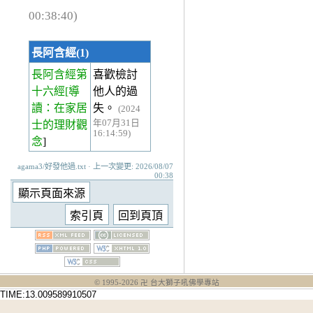
00:38:40)
長阿含經(1)
長阿含經第
喜歡檢討
十六經
[導
他人的過
讀：在家居
失。
(2024
年07月31日
士的理財觀
16:14:59)
念
]
agama3/好發他過.txt · 上一次變更: 2026/08/07
00:38
© 1995-
2026
卍 台大獅子吼佛學專站
TIME:13.009589910507