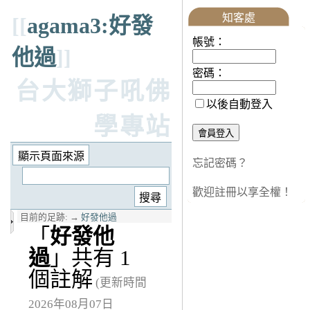
知客處
[[
agama3:好發
帳號：
他過
]]
密碼：
台大獅子吼佛
以後自動登入
學專站
忘記密碼？
歡迎註冊以享全權！
目前的足跡:
→
好發他過
「
好發他
過
」共有 1
個註解
(更新時間
2026年08月07日