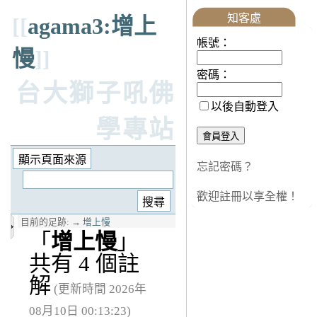
知客處
[[
agama3:增上
帳號：
慢
]]
密碼：
台大獅子吼佛
以後自動登入
學專站
忘記密碼？
歡迎註冊以享全權！
目前的足跡:
→
增上慢
「
增上慢
」
共有 4 個註
解
(更新時間 2026年
08月10日 00:13:23)