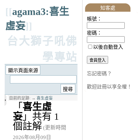
知客處
[[
agama3:喜生
帳號：
虛妄
]]
密碼：
台大獅子吼佛
以後自動登入
學專站
忘記密碼？
歡迎註冊以享全權！
目前的足跡:
→
喜生虛妄
「
喜生虛
妄
」共有 1
個註解
(更新時間
2026年08月09日