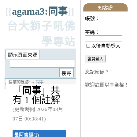
知客處
[[
agama3:同事
]]
帳號：
台大獅子吼佛
密碼：
學專站
以後自動登入
忘記密碼？
目前的足跡:
→
同事
歡迎註冊以享全權！
「
同事
」共
有 1 個註解
(更新時間 2026年08月
07日 00:38:41)
長阿含經(1)