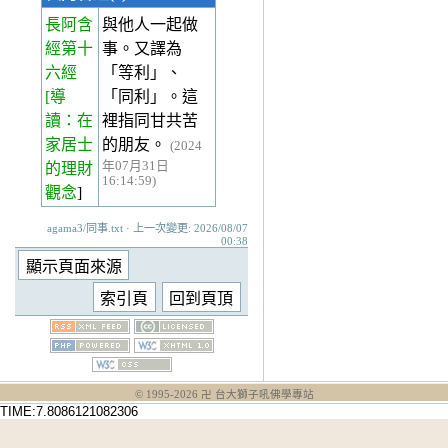
長阿含
與他人一起做
經第十
事。又譯為
六經
「等利」、
[導
「同利」。這
讀：在
裡指同甘共苦
家居士
的朋友。
(2024
年07月31日
的理財
16:14:59)
觀念
]
agama3/同事.txt · 上一次變更: 2026/08/07
00:38
© 1995-
2026
卍 台大獅子吼佛學專站
TIME:7.8086121082306