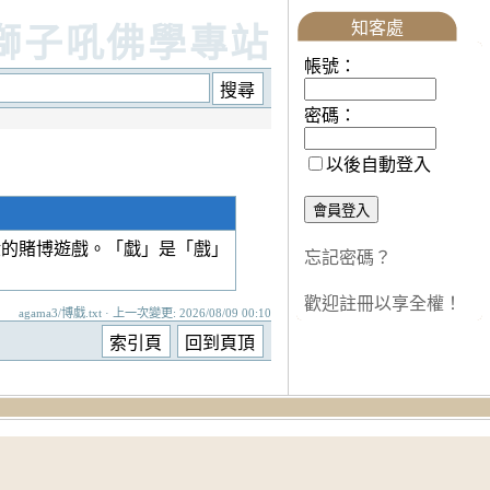
知客處
獅子吼佛學專站
帳號：
密碼：
以後自動登入
般的賭博遊戲。「戱」是「戲」
忘記密碼？
歡迎註冊以享全權！
agama3/博戱.txt · 上一次變更: 2026/08/09 00:10