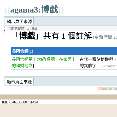
[[
agama3:博戱
]]
目前的足跡:
→
博戱
「
博戱
」共有 1 個註解
(更新時間 202
長阿含經(1)
長阿含經第十六經
[導讀：在家居士
古代一種賭博遊戲
的理財觀念
]
的異體字。
(2024年07
TIME:0.46106600761414