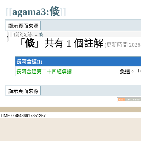
[[
agama3:倐
]]
目前的足跡:
→
倐
「
倐
」共有 1 個註解
(更新時間 2026年
長阿含經(1)
長阿含經第二十四經
導讀
急速。「
TIME:0.48436617851257