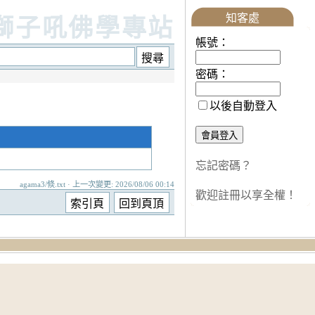
知客處
獅子吼佛學專站
帳號：
密碼：
以後自動登入
忘記密碼？
agama3/倐.txt · 上一次變更: 2026/08/06 00:14
歡迎註冊以享全權！