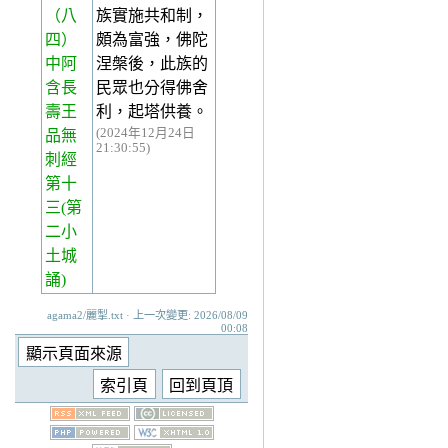
（八
族實施共和制，
四）
頗為富強，佛陀
中阿
涅槃後，此族的
含長
民眾也分得佛舍
壽王
利，起塔供養。
(2024年12月24日
品無
21:30:55)
刺經
第十
三(第
二小
土城
誦)
agama2/麗掣.txt · 上一次變更: 2026/08/09
00:08