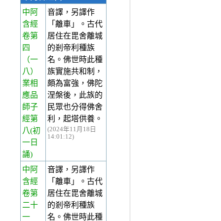
中阿
音譯，另譯作
含經
「離車」。古代
卷第
居住在毘舍離城
四
的剎帝利種族
（一
名。佛世時此種
八）
族實施共和制，
業相
頗為富強，佛陀
應品
涅槃後，此族的
師子
民眾也分得佛舍
經第
利，起塔供養。
(2024年11月18日
八(初
14:01:12)
一日
誦)
中阿
音譯，另譯作
含經
「離車」。古代
卷第
居住在毘舍離城
二十
的剎帝利種族
一
名。佛世時此種