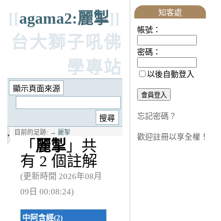
知客處
[[
agama2:麗掣
]]
帳號：
台大獅子吼佛
密碼：
學專站
以後自動登入
忘記密碼？
目前的足跡:
→
麗掣
歡迎註冊以享全權！
「
麗掣
」共
有 2 個註解
(更新時間 2026年08月
09日 00:08:24)
中阿含經(2)