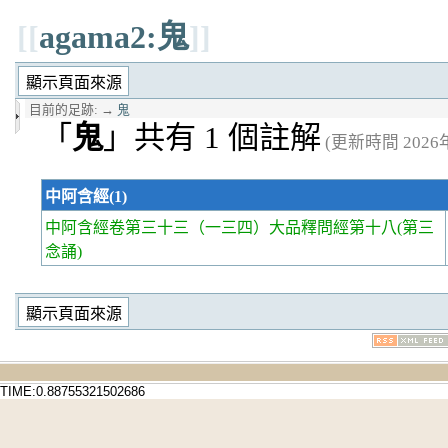
[[
agama2:鬼
]]
目前的足跡:
→
鬼
「
鬼
」共有 1 個註解
(更新時間 2026年0
中阿含經(1)
中阿含經卷第三十三
（一三四）大品釋問經第十八(第三
念誦)
TIME:0.88755321502686