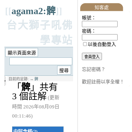
知客處
[[
agama2:髀
]]
帳號：
台大獅子吼佛
密碼：
學專站
以後自動登入
忘記密碼？
目前的足跡:
→
髀
歡迎註冊以享全權！
「
髀
」共有
3 個註解
(更新
時間 2026年08月09日
00:11:46)
中阿含經(2)