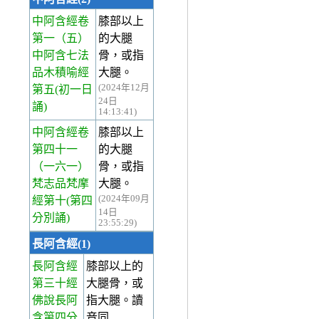
中阿含經卷
膝部以上
第一
（五）
的大腿
中阿含七法
骨，或指
品木積喻經
大腿。
(2024年12月
第五(初一日
24日
誦)
14:13:41)
中阿含經卷
膝部以上
第四十一
的大腿
（一六一）
骨，或指
梵志品梵摩
大腿。
(2024年09月
經第十(第四
14日
分別誦)
23:55:29)
長阿含經(1)
長阿含經
膝部以上的
第三十經
大腿骨，或
佛說長阿
指大腿。讀
含第四分
音同