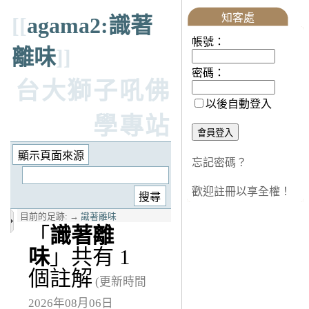
知客處
[[
agama2:識著
帳號：
離味
]]
密碼：
台大獅子吼佛
以後自動登入
學專站
忘記密碼？
歡迎註冊以享全權！
目前的足跡:
→
識著離味
「
識著離
味
」共有 1
個註解
(更新時間
2026年08月06日