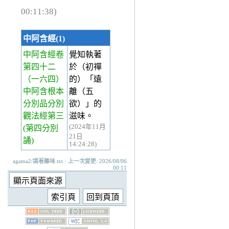
00:11:38)
中阿含經(1)
中阿含經卷
覺知執著
第四十二
於（初禪
（一六四）
的）「遠
中阿含根本
離（五
分別品分別
欲）」的
觀法經第三
滋味。
(2024年11月
(第四分別
21日
誦)
14:24:28)
agama2/識著離味.txt · 上一次變更: 2026/08/06
00:11