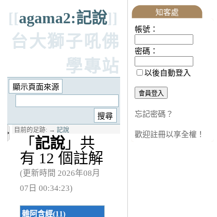
知客處
[[
agama2:記說
]]
帳號：
台大獅子吼佛
密碼：
學專站
以後自動登入
忘記密碼？
目前的足跡:
→
記說
歡迎註冊以享全權！
「
記說
」共
有 12 個註解
(更新時間 2026年08月
07日 00:34:23)
雜阿含經(11)