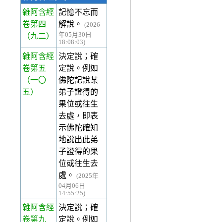
雜阿含經
記憶不忘而
卷第四
解說。
(2026
年05月30日
（九二）
18:08:03)
雜阿含經
決定說；確
卷第五
定說。例如
（一〇
佛陀記說某
五）
弟子證得的
果位或往生
去處，即表
示佛陀確知
地說出此弟
子證得的果
位或往生去
處。
(2025年
04月06日
14:55:25)
雜阿含經
決定說；確
卷第九
定說。例如