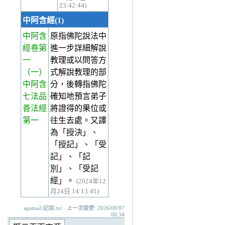
23:42:44)
中阿含經(1)
中阿含
原指佛陀說法中
經卷第
進一步詳細解說
一
教理或以問答方
（一）
式解說教理的部
中阿含
分，後轉指佛陀
七法品
確知地預言弟子
善法經
將證得的果位或
第一
往生去處。又譯
為「授決」、
「授記」、「受
記」、「記
別」、「受記
經」。
(2024年12
月24日 14:13:41)
agama2/記說.txt · 上一次變更: 2026/08/07
00:34