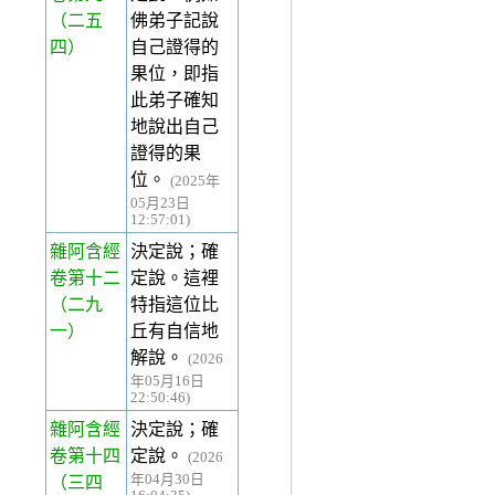
（二五
佛弟子記說
四）
自己證得的
果位，即指
此弟子確知
地說出自己
證得的果
位。
(2025年
05月23日
12:57:01)
雜阿含經
決定說；確
卷第十二
定說。這裡
（二九
特指這位比
一）
丘有自信地
解說。
(2026
年05月16日
22:50:46)
雜阿含經
決定說；確
卷第十四
定說。
(2026
年04月30日
（三四