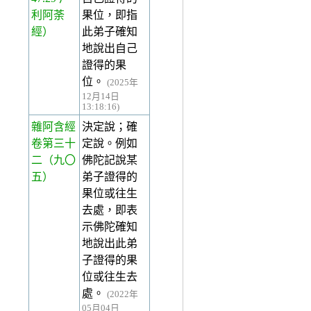
利阿荼
果位，即指
經）
此弟子確知
地說出自己
證得的果
位。
(2025年
12月14日
13:18:16)
雜阿含經
決定說；確
卷第三十
定說。例如
二
（九〇
佛陀記說某
五）
弟子證得的
果位或往生
去處，即表
示佛陀確知
地說出此弟
子證得的果
位或往生去
處。
(2022年
05月04日