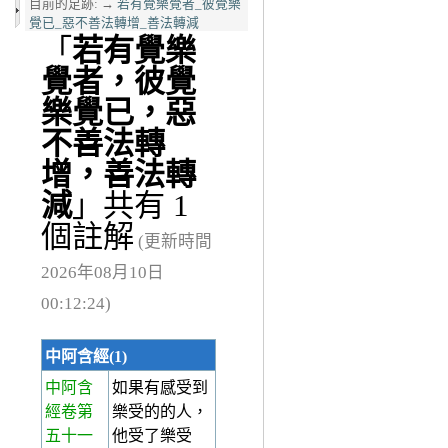
目前的足跡:
→
若有覺樂覺者_彼覺樂
覺已_惡不善法轉增_善法轉減
「
若有覺樂
覺者，彼覺
樂覺已，惡
不善法轉
增，善法轉
減
」共有 1
個註解
(更新時間
2026年08月10日
00:12:24)
中阿含經(1)
中阿含
如果有感受到
經卷第
樂受的的人，
五十一
他受了樂受