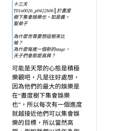
十三天
T01n0026_p0422b06║於晝度
樹下集會娛樂也。如是義。
聖弟子
為什麼世尊要想這樹來比
喻？
為什麼每進一個新的stage，
天子們會那麼高興？
可能是天眾的心態是積極
樂觀吧，凡是往好處想，
因為他們的最大的娛樂是
在“晝度樹下集會娛樂
也”，所以每次有一個進度
就越接近他們可以集會娛
樂的目標，所以當然高