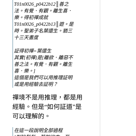
T01n0026_p0422b12║善之
法。有覺．有觀。離生喜．
樂。得初禪成就
T01n0026_p0422b13║遊。是
時。聖弟子名葉還生。猶三
十三天晝度
証得初禪=葉還生
其實[初禪]是[離欲．離惡不
善之法。有覺．有觀。離生
喜．樂。]
這個是我們可以用推理証明
或是用經驗去証明？
禪境不是用推理，都是用
經驗。但是“如何証道”是
可以理解的。
在這一段說明全部過程