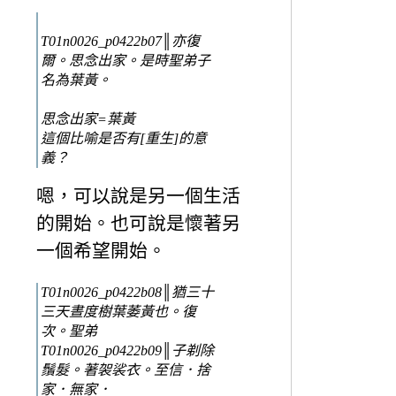
T01n0026_p0422b07║亦復
爾。思念出家。是時聖弟子
名為葉黃。
思念出家=葉黃
這個比喻是否有[重生]的意
義？
嗯，可以說是另一個生活
的開始。也可說是懷著另
一個希望開始。
T01n0026_p0422b08║猶三十
三天晝度樹葉萎黃也。復
次。聖弟
T01n0026_p0422b09║子剃除
鬚髮。著袈裟衣。至信．捨
家．無家．