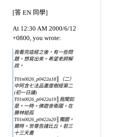
[答 EN 同學]
At 12:30 AM 2000/6/12
+0800, you wrote:
我看完這經之後，有一些問
題，想寫出來。希望老師解
說。
T01n0026_p0422a18║（二）
中阿含七法品晝度樹經第二
(初一日誦)
T01n0026_p0422a19║我聞如
是。一時。佛遊舍衛國。在
勝林給孤
T01n0026_p0422a20║獨園。
爾時。世尊告諸比丘。若三
十三天晝