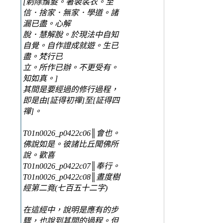
[剃除鬚髮。著袈裟衣。至
信．捨家．無家．學道。諸
漏已盡。心解
脫．慧解脫。於現法中自知
自覺。自作證成就遊。生已
盡。梵行已
立。所作已辦。不更受有。
知如真。]
其間是要經過的修行過程，
即是由[証得初禪]至[証得四
禪]。
T01n0026_p0422c06║會也。
佛說如是。彼諸比丘聞佛所
說。歡喜
T01n0026_p0422c07║奉行。
T01n0026_p0422c08║晝度樹
經第二竟(七百五十二字)
在這經中，說明是應有的步
驟，也說到其間的過程。但