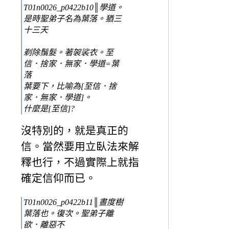
T01n0026_p0422b10║學道。
是時聖弟子名為葉落。猶三
十三天
剃除鬚髮。著袈裟衣。至
信．捨家．無家．學道=葉
落
葉要下，比喻為[至信．捨
家．無家．學道]。
什麼是[至信]?
沒特別的，就是真正的
信。當然要用立臥法來解
釋也行，不過實際上就指
確定信仰而已。
T01n0026_p0422b11║晝度樹
葉落也。復次。聖弟子離
欲．離惡不