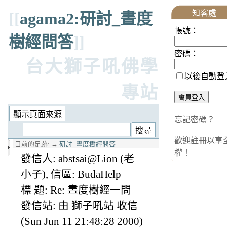
知客處
[[
agama2:研討_晝度
帳號：
樹經問答
]]
密碼：
台大獅子吼佛學
以後自動登
專站
忘記密碼？
歡迎註冊以享
目前的足跡:
→
研討_晝度樹經問答
權！
發信人: abstsai@Lion (老
小子), 信區: BudaHelp
標 題: Re: 晝度樹經一問
發信站: 由 獅子吼站 收信
(Sun Jun 11 21:48:28 2000)