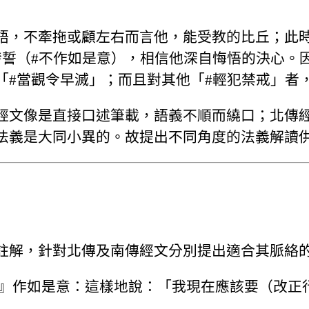
語，不牽拖或顧左右而言他，能受教的比丘；此
發誓（#不作如是意），相信他深自悔悟的決心。
「#當觀令早滅」；而且對其他「#輕犯禁戒」者
經文像是直接口述筆載，語義不順而繞口；北傳
法義是大同小異的。故提出不同角度的法義解讀
註解，針對北傳及南傳經文分別提出適合其脈絡
。』作如是意：這樣地說：「我現在應該要（改正