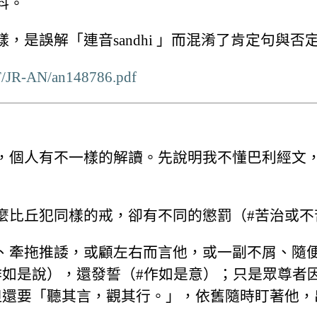
料。
是誤解「連音san­dhi 」而混淆了肯定句與否
XT/JR-AN/an148786.pdf
，個人有不一樣的解讀。先說明我不懂巴利經文
麼比丘犯同樣的戒，卻有不同的懲罰（#苦治或不
、牽拖推諉，或顧左右而言他，或一副不屑、隨
作如是說），還發誓（#作如是意）；只是眾尊者
但還要「聽其言，觀其行。」，依舊隨時盯著他，