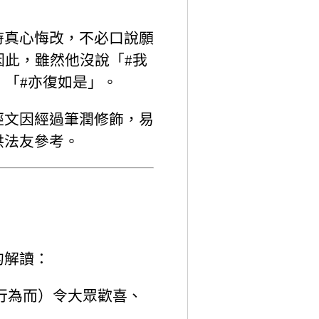
時真心悔改，不必口說願
因此，雖然他沒說「#我
，「#亦復如是」。
經文因經過筆潤修飾，易
供法友參考。
的解讀：
行為而）令大眾歡喜、