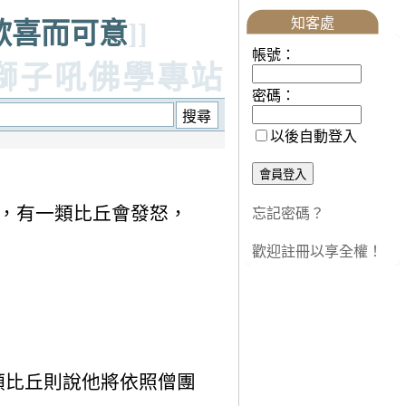
知客處
眾歡喜而可意
]]
帳號：
獅子吼佛學專站
密碼：
以後自動登入
文，有一類比丘會發怒，
忘記密碼？
歡迎註冊以享全權！
類比丘則說他將依照僧團