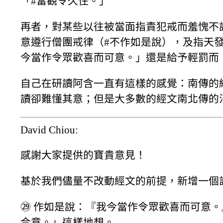
「#當觀令久住。」
再者，對某些以往被當面指責犯戒而羞愧不
意遵行僧團戒律（#不作如是說），及指天
今當作令眾歡喜而可意。」還是給予輕罰而
自己在研讀阿含一直有這樣的感覺：南傳的
讀卻難懂其意；但是大多數的經文南北傳的
David Chiou:
感謝大家提供的寶貴意見！
基於我們儘量不改動經文的前提，新增一個
㉙ 作如是說：『我今當作令眾歡喜而可意
合意。」這樣地想。