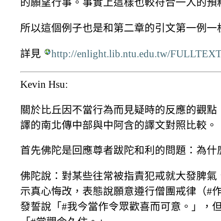
的願望行事。事實上這樣也較符合一人的預
所以這個例子也是和第二章的引文第一例一樣，
詳見
http://enlight.lib.ntu.edu.tw/FULLTE
Kevin Hsu:
關於比丘因不當行為而見疑時的反應的觀點
譯的南北傳中部與中阿含的譯文對照比較。
首先佛陀是回應尊者跋陀和利的問題：為什
佛陀說：對某些往常被指責犯戒就大發脾氣
示真心悔改，表態說願意遵行僧團戒律（#
發誓說「#我今當作令眾歡喜而可意。」，