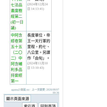
(2024年12月24
七法品
日 14:13:41)
晝度樹
經第二
(初一日
誦)
中阿含
長度單位，帝
經卷第
王一天行軍的
五十五
里程，約七、
（二〇
八公里。另譯
二）中
作「由旬」。
(2024年11月10
阿含晡
日 13:10:43)
利多品
持齋經
第一
agama2/由延.txt · 上一次變更: 2026/08/07
00:36