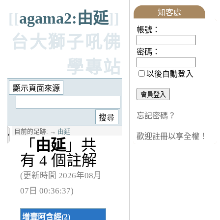
知客處
[[
agama2:由延
]]
帳號：
台大獅子吼佛
密碼：
學專站
以後自動登入
忘記密碼？
目前的足跡:
→
由延
歡迎註冊以享全權！
「
由延
」共
有 4 個註解
(更新時間 2026年08月
07日 00:36:37)
增壹阿含經(2)