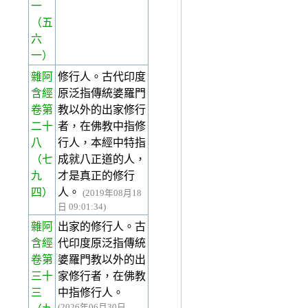
一
（五
六
一）
雜阿
修行人。古代印度
含經
原泛指傳統婆羅門
卷第
教以外的出家修行
二十
者，在佛教中指修
八
行人，本經中特指
（七
成就八正道的人，
九
才是真正的修行
四）
人。
(2019年08月18
日 09:01:34)
雜阿
出家的修行人。古
含經
代印度原泛指傳統
卷第
婆羅門教以外的出
三十
家修行者，在佛教
三
中指修行人。
(2026年06月30日