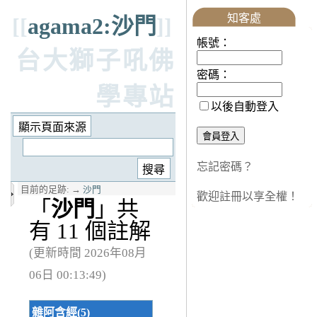
知客處
[[
agama2:沙門
]]
帳號：
台大獅子吼佛
密碼：
學專站
以後自動登入
忘記密碼？
目前的足跡:
→
沙門
歡迎註冊以享全權！
「
沙門
」共
有 11 個註解
(更新時間 2026年08月
06日 00:13:49)
雜阿含經(5)