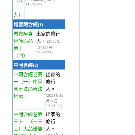
（九
11:24:59)
二
九）
增壹阿含經(1)
增壹阿含
出家的修行
經護心品
人。
(2022年
12月03日
第十
21:24:59)
（四）
中阿含經(2)
中阿含經卷第
出家的
一
（一）中阿
修行
含七法品善法
人。
(2024年12
經第一
月24日
14:13:41)
中阿含經卷第
出家的
三十二
（一三
修行
三）大品優婆
人。