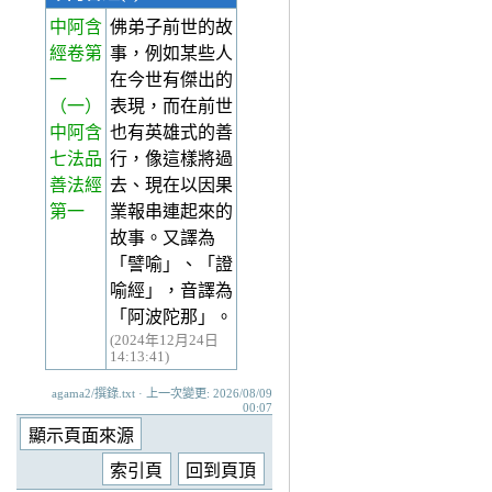
中阿含
佛弟子前世的故
經卷第
事，例如某些人
一
在今世有傑出的
（一）
表現，而在前世
中阿含
也有英雄式的善
七法品
行，像這樣將過
善法經
去、現在以因果
第一
業報串連起來的
故事。又譯為
「譬喻」、「證
喻經」，音譯為
「阿波陀那」。
(2024年12月24日
14:13:41)
agama2/撰錄.txt · 上一次變更: 2026/08/09
00:07