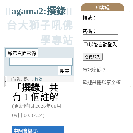
知客處
[[
agama2:撰錄
]]
帳號：
台大獅子吼佛
密碼：
學專站
以後自動登入
忘記密碼？
目前的足跡:
→
撰錄
歡迎註冊以享全權！
「
撰錄
」共
有 1 個註解
(更新時間 2026年08月
09日 00:07:24)
中阿含經(1)