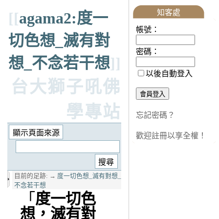
知客處
[[
agama2:度一
帳號：
切色想_滅有對
密碼：
想_不念若干想
]]
以後自動登入
台大獅子吼佛
學專站
忘記密碼？
歡迎註冊以享全權！
目前的足跡:
→
度一切色想_滅有對想_
不念若干想
「
度一切色
想，滅有對