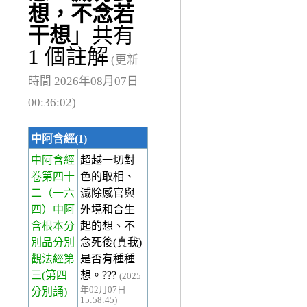
想，不念若
干想
」共有
1 個註解
(更新
時間 2026年08月07日
00:36:02)
中阿含經(1)
中阿含經
超越一切對
卷第四十
色的取相、
二
（一六
滅除感官與
四）中阿
外境和合生
含根本分
起的想、不
別品分別
念死後(真我)
觀法經第
是否有種種
三(第四
想。???
(2025
年02月07日
分別誦)
15:58:45)