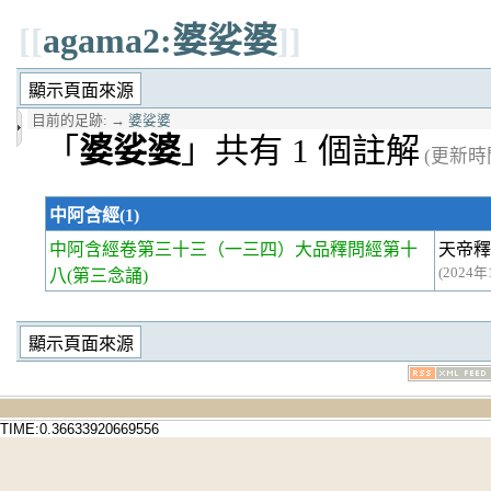
[[
agama2:婆娑婆
]]
目前的足跡:
→
婆娑婆
「
婆娑婆
」共有 1 個註解
(更新時間 
中阿含經(1)
中阿含經卷第三十三
（一三四）大品釋問經第十
天帝釋
(2024年
八(第三念誦)
TIME:0.36633920669556