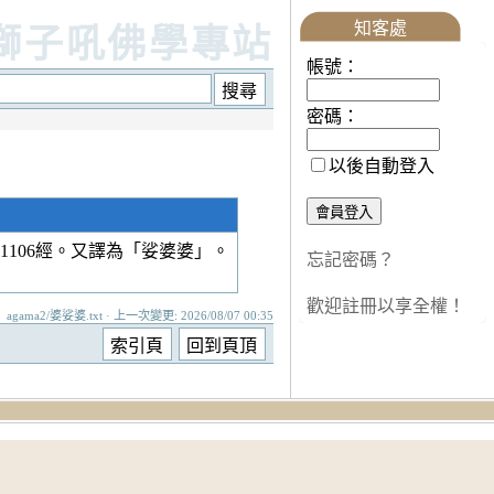
知客處
獅子吼佛學專站
帳號：
密碼：
以後自動登入
106經。又譯為「娑婆婆」。
忘記密碼？
歡迎註冊以享全權！
agama2/婆娑婆.txt · 上一次變更: 2026/08/07 00:35