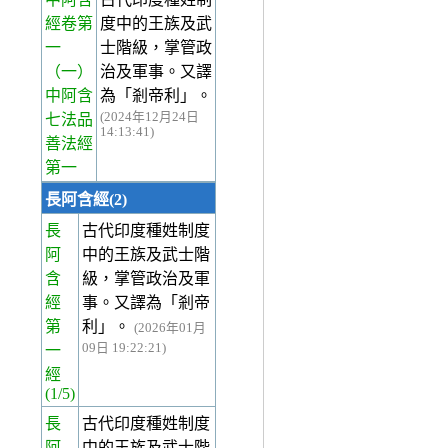
經卷第
度中的王族及武
一
士階級，掌管政
（一）
治及軍事。又譯
中阿含
為「剎帝利」。
(2024年12月24日
七法品
14:13:41)
善法經
第一
長阿含經(2)
長
古代印度種姓制度
阿
中的王族及武士階
含
級，掌管政治及軍
經
事。又譯為「剎帝
第
利」。
(2026年01月
09日 19:22:21)
一
經
(1/5)
長
古代印度種姓制度
阿
中的王族及武士階