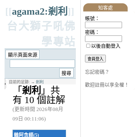
知客處
[[
agama2:剎利
]]
帳號：
台大獅子吼佛
密碼：
學專站
以後自動登入
忘記密碼？
目前的足跡:
→
剎利
歡迎註冊以享全權！
「
剎利
」共
有 10 個註解
(更新時間 2026年08月
09日 00:11:06)
雜阿含經(5)